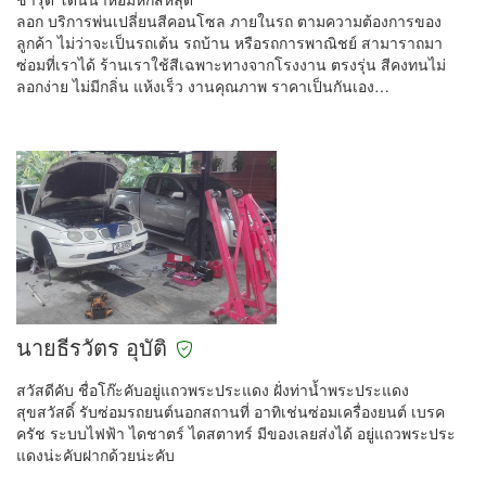
ลอก บริการพ่นเปลี่ยนสีคอนโซล ภายในรถ ตามความต้องการของ
ลูกค้า ไม่ว่าจะเป็นรถเต้น รถบ้าน หรือรถการพาณิชย์ สามาราถมา
ซ่อมที่เราได้ ร้านเราใช้สีเฉพาะทางจากโรงงาน ตรงรุ่น สีคงทนไม่
ลอกง่าย ไม่มีกลิ่น แห้งเร็ว งานคุณภาพ ราคาเป็นกันเอง…
นายธีรวัตร อุบัติ
สวัสดีคับ ชื่อโก๊ะคับอยู่แถวพระประแดง ฝั่งท่าน้ำพระประแดง
สุขสวัสดิ์ รับซ่อมรถยนต์นอกสถานที่ อาทิเช่นซ่อมเครื่องยนต์ เบรค
ครัช ระบบไฟฟ้า ไดชาตร์ ไดสตาทร์ มีของเลยส่งได้ อยู่แถวพระประ
แดงน่ะคับฝากด้วยน่ะคับ