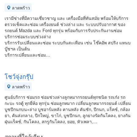
ลาดพร้าว
เรามีช่างที่มีความเชี่ยวชาญ และ เครื่องมือที่ทันสมัย พร้อมให้บริการ
ตรวจเช็คและซ่อม เครื่องยนต์ ช่วงล่าง และ ระบบปรับอากาศ ของ
รถยนต์ Mazda และ Ford ทุกรุ่น พร้อมกับการรับประกันงานซ่อม
บริการซ่อมระบบช่วงล่าง
บริการรับเปลี่ยนและซ่อม ระบบกันสะเทือน เช่น โช๊คอัพ สปริง แหนบ
บู๊ชฯล เป็นต้น
บริการเปลี่ยนและซ่อม…
โชว์จุ่งกรุ๊ป
ลาดพร้าว
ศูนย์บริการ ซ่อมรถ ซ่อมช่วงล่างลูกหมากรถยนต์ทุกชนิด รถเก๋ง รถ
กะบะ รถตู้ ทุกยี่ห้อ ทุกรุ่น ซ่อมลูกหมาก เปลี่ยนลูกหมากรถยนต์ เปลี่ยน
บูชปีกนกบน+ล่าง บูชอาร์มหลัง คานหลัง คันชัก, ปีกนก, แร็คช์, กล้อง
ยา, คันส่งกลาง, ปีกใหญ่, ขาไก่, บูชปีกนก, ลูกยางรัดกันโคลง, ยางกัน
ฝุ่นแร็คช์, กันโคลง, สกรูกันโคลง, ยอย, หัวเพลา,…
สถานที่ใกล้เคียง