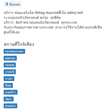
ดินแดง
บริการ ซ่อมแอร์แบ็ค Airbag ซ่อมเซฟตี้เบ็ล safety belt
ระบบถุงลมนิรภัยรถยนต์ ทุกรุ่น ทุกยี่ห้อ
บริการ จัดจำหน่ายถุงลมนิรภัยรถยนต์ ทุกประเภท
รับประกันคุณภาพจากต่างประเทศ สามารถใช้งานได้ตามปรกติเช็ค
ศูนย์ได้เลย
สถานที่ใกล้เคียง
กรุงเทพมหานคร
คลองเตย
ทองหล่อ
บางกะปิ
บางนา
บึงกุ่ม
ลาดพร้าว
วัฒนา
สวนหลวง