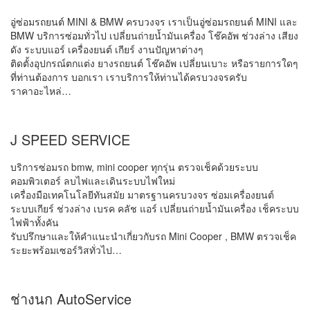
อู่ซ่อมรถยนต์ MINI & BMW ครบวงจร เราเป็นอู่ซ่อมรถยนต์ MINI และ
BMW บริการซ่อมทั่วไป เปลี่ยนถ่ายน้ำมันเครื่อง โช๊คอัพ ช่วงล่าง เสียง
ดัง ระบบแอร์ เครื่องยนต์ เกียร์ งานปัญหาต่างๆ
ติดตั้งอุปกรณ์ตกแต่ง ยางรถยนต์ โช๊คอัพ เปลี่ยนเบาะ หรือรายการใดๆ
ที่ท่านต้องการ บอกเรา เราบริการให้ท่านได้ครบวงจรครับ
ราคาอะไหล่…
J SPEED SERVICE
บริการซ่อมรถ bmw, mini cooper ทุกรุ่น ตรวจเช็คด้วยระบบ
คอมพิวเตอร์ ลบไฟและเดินระบบไฟใหม่
เครื่องมือเทคโนโลยีทันสมัย มาตรฐานครบวงจร ซ่อมเครื่องยนต์
ระบบเกียร์ ช่วงล่าง เบรค คลัช แอร์ เปลี่ยนถ่ายน้ำมันเครื่อง เช็คระบบ
ไฟฟ้าทั้งคัน
รับปรึกษาและให้คำแนะนำเกี่ยวกับรถ Mini Cooper , BMW ตรวจเช็ค
ระยะพร้อมเซอร์วิสทั่วไป…
ช่างนก AutoService