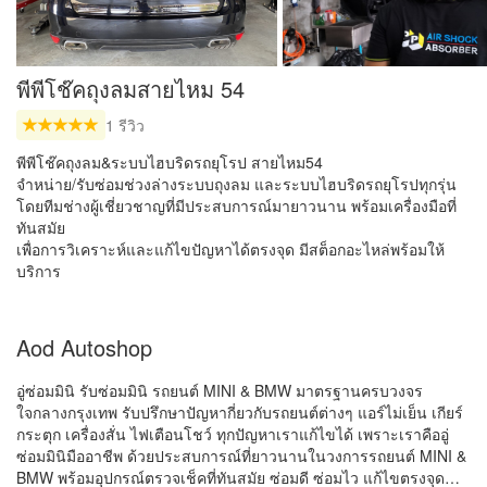
พีพีโช๊คถุงลมสายไหม 54
1 รีวิว
พีพีโช๊คถุงลม&ระบบไฮบริดรถยุโรป สายไหม54
จำหน่าย/รับซ่อมช่วงล่างระบบถุงลม และระบบไฮบริดรถยุโรปทุกรุ่น
โดยทีมช่างผู้เชี่ยวชาญที่มีประสบการณ์มายาวนาน พร้อมเครื่องมือที่
ทันสมัย
เพื่อการวิเคราะห์และแก้ไขปัญหาได้ตรงจุด มีสต็อกอะไหล่พร้อมให้
บริการ
Aod Autoshop
อู่ซ่อมมินิ รับซ่อมมินิ รถยนต์ MINI & BMW มาตรฐานครบวงจร
ใจกลางกรุงเทพ รับปรึกษาปัญหากี่ยวกับรถยนต์ต่างๆ แอร์ไม่เย็น เกียร์
กระตุก เครื่องสั่น ไฟเตือนโชว์ ทุกปัญหาเราแก้ไขได้ เพราะเราคืออู่
ซ่อมมินิมืออาชีพ ด้วยประสบการณ์ที่ยาวนานในวงการรถยนต์ MINI &
BMW พร้อมอุปกรณ์ตรวจเช็คที่ทันสมัย ซ่อมดี ซ่อมไว แก้ไขตรงจุด…