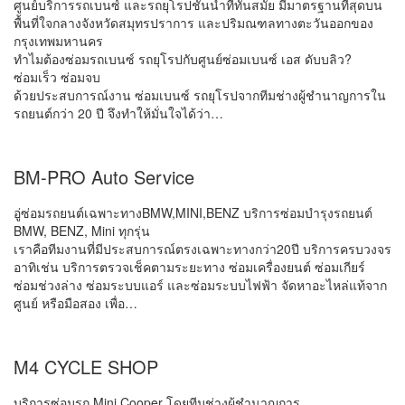
ศูนย์บริการรถเบนซ์ และรถยุโรปชั้นนำที่ทันสมัย มีมาตรฐานที่สุดบน
พื้นที่ใจกลางจังหวัดสมุทรปราการ และปริมณฑลทางตะวันออกของ
กรุงเทพมหานคร
ทำไมต้องซ่อมรถเบนซ์ รถยุโรปกับศูนย์ซ่อมเบนซ์ เอส ดับบลิว?
ซ่อมเร็ว ซ่อมจบ
ด้วยประสบการณ์งาน ซ่อมเบนซ์ รถยุโรปจากทีมช่างผู้ชำนาญการใน
รถยนต์กว่า 20 ปี จึงทำให้มั่นใจได้ว่า…
BM-PRO​ Auto​ Service​
อู่ซ่อมรถยนต์เฉพาะทางBMW,MINI,BENZ บริการซ่อมบำรุงรถยนต์​
BMW, BENZ, Mini​ ​ทุกรุ่น​
เราคือทีมงานที่มีประสบการณ์ตรงเฉพาะทางกว่า20ปี​ บริการครบวงจร​
อาทิเช่น​ บริการตรวจเช็คตามระยะทาง​ ซ่อมเครื่องยนต์​ ซ่อมเกียร์​
ซ่อมช่วงล่าง​ ซ่อมระบบแอร์​ และซ่อมระบบไฟฟ้า​ จัดหาอะไหล่แท้​จาก
ศูนย์​ หรือมือสอง​ เพื่อ…
M4 CYCLE SHOP
บริการซ่อมรถ Mini Cooper โดยทีมช่างผู้ชำนาญการ