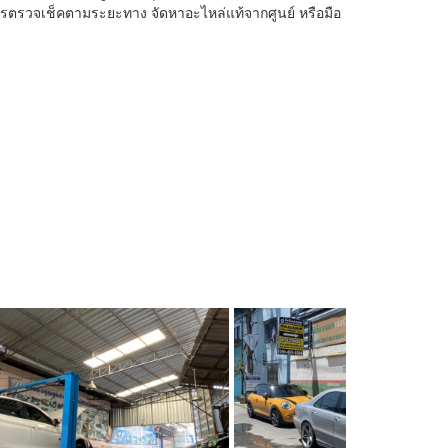
รตรวจเช็คตามระยะทาง จัดหาอะไหล่แท้​จากศูนย์​ หรือมือ