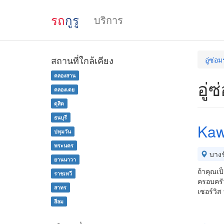
รถ
กูรู
บริการ
สถานที่ใกล้เคียง
อู่ซ่อ
คลองสาน
อู่
คลองเตย
ดุสิต
ธนบุรี
Kaw
ปทุมวัน
พระนคร
บางร
ยานนาวา
ถ้าคุณเ
ราชเทวี
ครอบครัว
สาทร
เซอร์วิส
สีลม