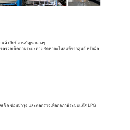
งยนต์ เกียร์ งานปัญหาต่างๆ
รตรวจเช็คตามระยะทาง จัดหาอะไหล่แท้​จากศูนย์​ หรือมือ
รวจเช็ค ซ่อมบำรุง และต่อตรวจเพื่อต่อภาษีระบบแก๊ส LPG