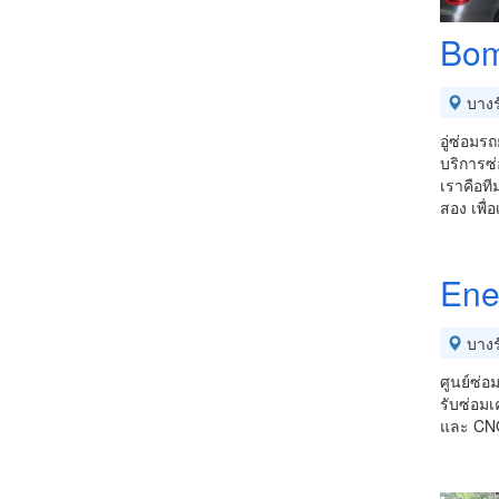
Bom
บางร
อู่ซ่อม
บริการซ่
เราคือที
สอง​ เพื
Ene
บางร
ศูนย์ซ่อ
รับซ่อมเ
และ CNG ท