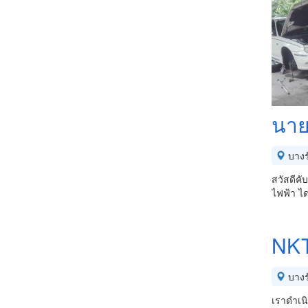
นายธ
บางร
สวัสดีคั
ไฟฟ้า ได
NKT
บางร
เราดำเนิ