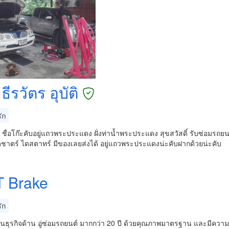
ีรวัตร อุบัติ
ัก
บ ชื่อโก๊ะคับอยู่แถวพระประแดง ฝั่งท่าน้ำพระประแดง สุขสวัสดิ์ รับซ่อมรถย
ชาตร์ ไดสตาทร์ มีของเลยส่งได้ อยู่แถวพระประแดงน่ะคับฝากด้วยน่ะคับ
 Brake
ัก
นธุรกิจด้าน อู่ซ่อมรถยนต์ มากกว่า 20 ปี ด้วยคุณภาพมาตรฐาน และมีความจริ