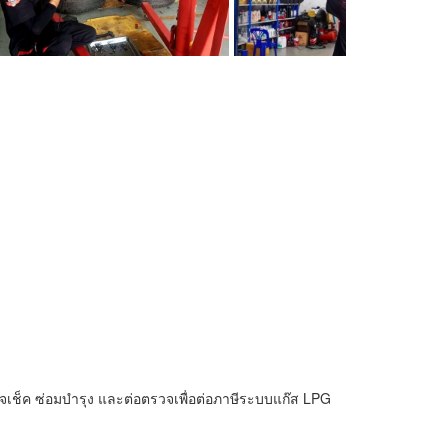
รวจเช็ค ซ่อมบำรุง และต่อตรวจเพื่อต่อภาษีระบบแก๊ส LPG