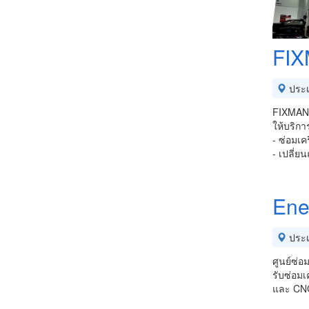
FIX
ประ
FIXMAN
ให้บริกา
- ซ่อมเค
- เปลี่ยน
Ene
ประ
ศูนย์ซ่อ
รับซ่อมเ
และ CNG ท