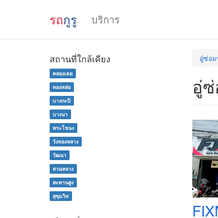
รถ
กูรู
บริการ
สถานที่ใกล้เคียง
อู่ซ่อ
คลองเตย
อู่
ทองหล่อ
บางกะปิ
บางนา
พระโขนง
วังทองหลาง
วัฒนา
สวนหลวง
สะพานสูง
สุขุมวิท
FIX