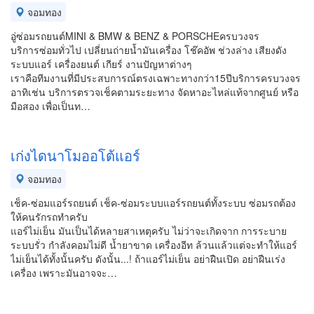
จอมทอง
อู่ซ่อมรถยนต์MINI & BMW & BENZ & PORSCHEครบวงจร
บริการซ่อมทั่วไป เปลี่ยนถ่ายน้ำมันเครื่อง โช๊คอัพ ช่วงล่าง เสียงดัง
ระบบแอร์ เครื่องยนต์ เกียร์ งานปัญหาต่างๆ
เราคือทีมงานที่มีประสบการณ์ตรงเฉพาะทางกว่า15ปีบริการครบวงจร​
อาทิเช่น​ บริการตรวจเช็คตามระยะทาง จัดหาอะไหล่แท้​จากศูนย์​ หรือ
มือสอง​ เพื่อเป็นท…
เก่งไดนาโมออโต้แอร์
จอมทอง
เช็ค-ซ่อมแอร์รถยนต์ เช็ค-ซ่อมระบบแอร์รถยนต์ทั้งระบบ ซ่อมรถต้อง
ให้คนรักรถทำครับ
แอร์ไม่เย็น มันเป็นได้หลายสาเหตุครับ ไม่ว่าจะเกิดจาก การระบาย
ระบบรั่ว กำลังคอมไม่ดี น้ำยาขาด เครื่องอีท ล้วนแล้วแต่จะทำให้แอร์
ไม่เย็นได้ทั้งนั้นครับ ดังนั้น...! ถ้าแอร์ไม่เย็น อย่าฝืนเปิด อย่าฝืนเร่ง
เครื่อง เพราะมันอาจจะ…