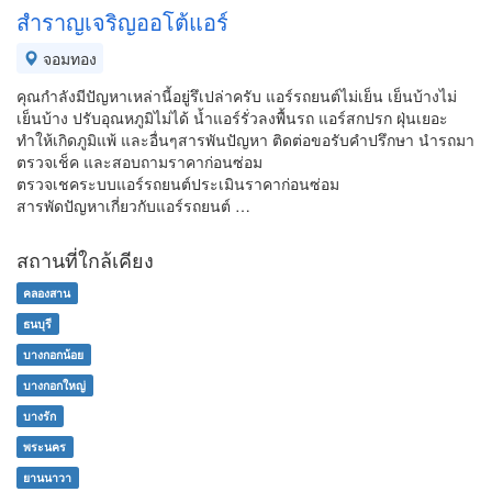
สำราญเจริญออโต้แอร์
จอมทอง
คุณกำลังมีปัญหาเหล่านี้อยู่รึเปล่าครับ แอร์รถยนต์ไม่เย็น เย็นบ้างไม่
เย็นบ้าง ปรับอุณหภูมิไม่ได้ น้ำแอร์รั่วลงพื้นรถ แอร์สกปรก ฝุ่นเยอะ
ทำให้เกิดภูมิแพ้ และอื่นๆสารพันปัญหา ติดต่อขอรับคำปรึกษา นำรถมา
ตรวจเช็ค และสอบถามราคาก่อนซ่อม
ตรวจเชคระบบแอร์รถยนต์ประเมินราคาก่อนซ่อม
สารพัดปัญหาเกี่ยวกับแอร์รถยนต์ …
สถานที่ใกล้เคียง
คลองสาน
ธนบุรี
บางกอกน้อย
บางกอกใหญ่
บางรัก
พระนคร
ยานนาวา