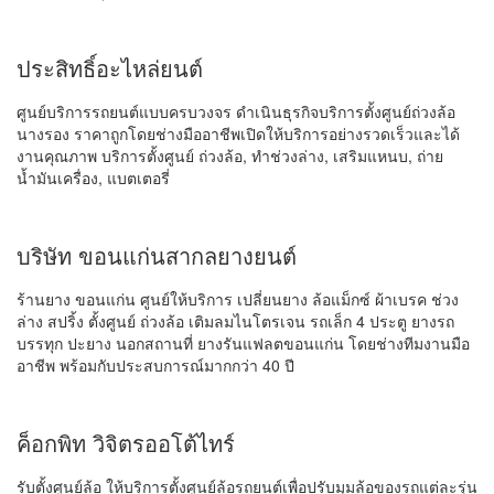
ประสิทธิ์อะไหล่ยนต์
ศูนย์บริการรถยนต์แบบครบวงจร ดำเนินธุรกิจบริการตั้งศูนย์ถ่วงล้อ
นางรอง ราคาถูกโดยช่างมืออาชีพเปิดให้บริการอย่างรวดเร็วและได้
งานคุณภาพ บริการตั้งศูนย์ ถ่วงล้อ, ทำช่วงล่าง, เสริมแหนบ, ถ่าย
น้ำมันเครื่อง, แบตเตอรี่
บริษัท ขอนแก่นสากลยางยนต์
ร้านยาง ขอนแก่น ศูนย์ให้บริการ เปลี่ยนยาง ล้อแม็กซ์ ผ้าเบรค ช่วง
ล่าง สปริ้ง ตั้งศูนย์ ถ่วงล้อ เติมลมไนโตรเจน รถเล็ก 4 ประตู ยางรถ
บรรทุก ปะยาง นอกสถานที่ ยางรันแฟลตขอนแก่น โดยช่างทีมงานมือ
อาชีพ พร้อมกับประสบการณ์มากกว่า 40 ปี
ค็อกพิท วิจิตรออโต้ไทร์
รับตั้งศูนย์ล้อ ให้บริการตั้งศูนย์ล้อรถยนต์เพื่อปรับมุมล้อของรถแต่ละรุ่น