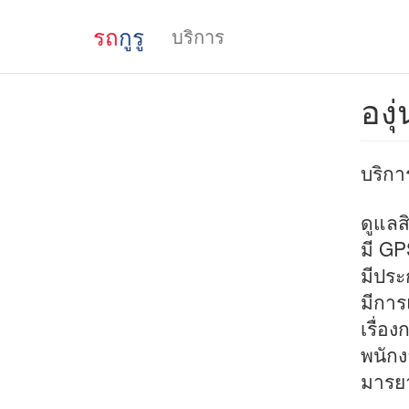
รถ
กูรู
บริการ
องุ
บริกา
ดูแลส
มี GP
มีประ
มีการ
เรื่อ
พนักง
มารยา