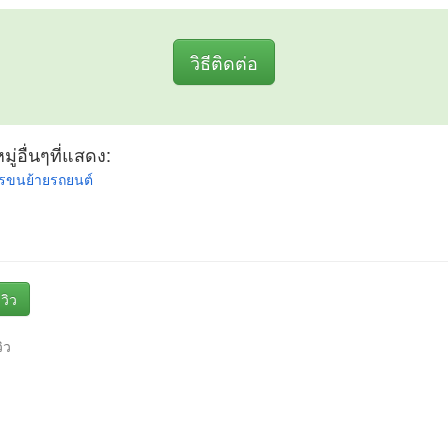
วิธีติดต่อ
ู่อื่นๆที่แสดง:
ารขนย้ายรถยนต์
วิว
วิว
ๆ