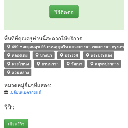
วิธีติดต่อ
พื้นที่ที่คุณครูท่านนี้สะดวกให้บริการ
499 ซอยอุดมสุข 26 ถนนสุขุมวิท แขวงบางนา เขตบางนา กรุงเทพ
คลองเตย
บางนา
ประเวศ
พระประแดง
พระโขนง
ยานนาวา
วัฒนา
สมุทรปราการ
สวนหลวง
หมวดหมู่อื่นๆที่แสดง:
เปลี่ยนแบตรถยนต์
รีวิว
เขียนรีวิว