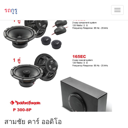
รถ
กูรู
สามชัย คาร์ ออดิโอ