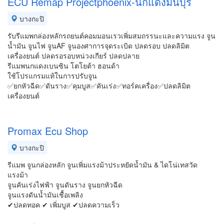
ECU Remap Projectphoenix-นกแดงมีนบุรี
บางกะปิ
รับรีแมพกล่องหลักรถยนต์คอมมอนเรวเพิ่มสมถรรนะและความแรง จูน
น้ำมัน จูนไฟ จูนAF จูนองศาการจุดระเบิด ปลดรอบ ปลดลิมิต
เครื่องยนต์ ปลดรอรอบหน่วงเกียร์ ปลดปลาย
รีแมพนกแดงเบนซิน โตโยต้า ฮอนด้า
ใช้โปรแกรมแท้ในการปรับจูน
✅ยกหัวฉีด✅ดันราง✅คุมบูส✅คันเร่ง✅ทอร์คเครื่อง✅ปลดลิมิต
เครื่องยนต์
Promax Ecu Shop
บางกะปิ
รีแมพ จูนกล่องหลัก จูนเพิ่มแรงม้าประหยัดน้ำมัน & ไดโน่เทสวัด
แรงม้า
จูนคันเร่งไฟฟ้า จูนดันราง จูนยกหัวฉีด
จูนแรงดันน้ำมันเชื้อเพลิง
✔ปลดทอค ✔ เพิ่มบูส ✔ปลดความเร็ว