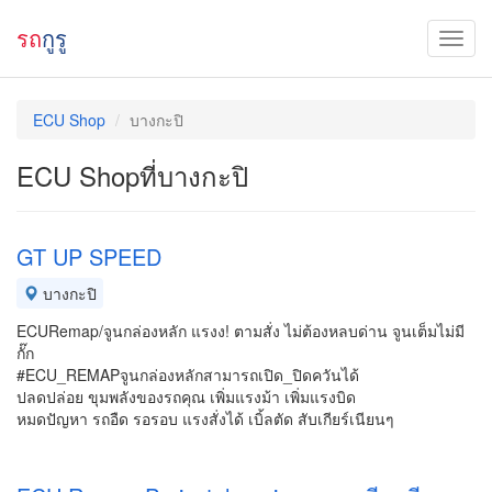
รถ
กูรู
ECU Shop
บางกะปิ
ECU Shopที่บางกะปิ
GT UP SPEED
บางกะปิ
ECURemap/จูนกล่องหลัก แรงง! ตามสั่ง ไม่ต้องหลบด่าน จูนเต็มไม่มี
กั๊ก
#ECU_REMAPจูนกล่องหลักสามารถเปิด_ปิดควันได้
ปลดปล่อย ขุมพลังของรถคุณ เพิ่มแรงม้า เพิ่มแรงบิด
หมดปัญหา รถอืด รอรอบ แรงสั่งได้ เบิ้ลตัด สับเกียร์เนียนๆ