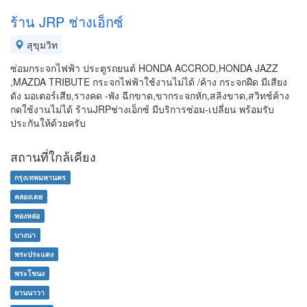
ร้าน JRP ช่างเอ็กซ์
สุขุมวิท
ซ่อมกระจกไฟฟ้า ประตูรถยนต์ HONDA ACCROD,HONDA JAZZ
,MAZDA TRIBUTE กระจกไฟฟ้าใช้งานไม่ได้ /ค้าง กระจกฝืด มีเสียง
ดัง มอเตอร์เสีย,รางคด -พัง ฉีกขาด,ขากระจกหัก,สลิงขาด,สวิทช์ค้าง
กดใช้งานไม่ได้ ร้านJRPช่างเอ็กซ์ มีบริการซ่อม-เปลี่ยน พร้อมรับ
ประกันให้ด้วยครับ
สถานที่ใกล้เคียง
กรุงเทพมหานคร
คลองเตย
ทองหล่อ
บางนา
พระประแดง
พระโขนง
ยานนาวา