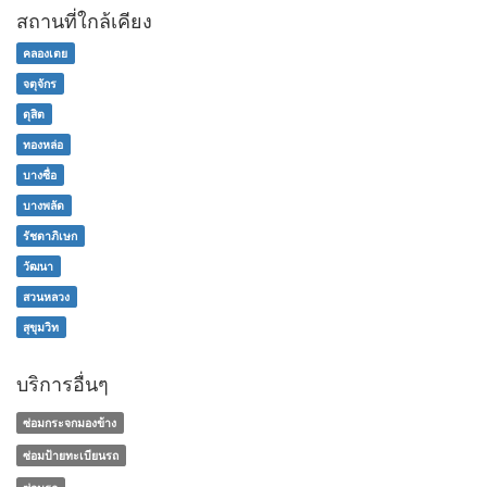
สถานที่ใกล้เคียง
คลองเตย
จตุจักร
ดุสิต
ทองหล่อ
บางซื่อ
บางพลัด
รัชดาภิเษก
วัฒนา
สวนหลวง
สุขุมวิท
บริการอื่นๆ
ซ่อมกระจกมองข้าง
ซ่อมป้ายทะเบียนรถ