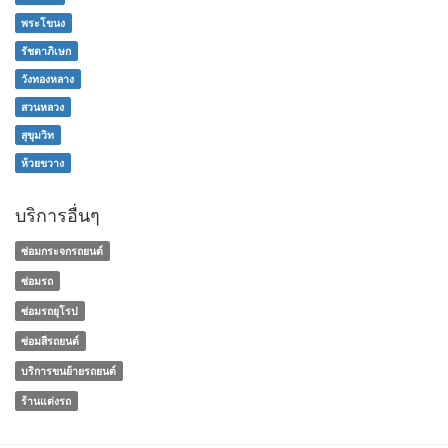
พระโขนง
รัชดาภิเษก
วังทองหลาง
สวนหลวง
สุขุมวิท
ห้วยขวาง
บริการอื่นๆ
ซ่อมกระจกรถยนต์
ซ่อมรถ
ซ่อมรถยุโรป
ซ่อมสีรถยนต์
บริการขนย้ายรถยนต์
ร้านแต่งรถ