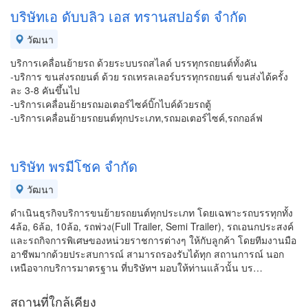
บริษัทเอ ดับบลิว เอส ทรานสปอร์ต จำกัด
วัฒนา
บริการเคลื่อนย้ายรถ ด้วยระบบรถสไลด์ บรรทุกรถยนต์ทั้งคัน
-บริการ ขนส่งรถยนต์ ด้วย รถเทรลเลอร์บรรทุกรถยนต์ ขนส่งได้ครั้ง
ละ 3-8 คันขึ้นไป
-บริการเคลื่อนย้ายรถมอเตอร์ไซค์บิ๊กไบค์ด้วยรถตู้
-บริการเคลื่อนย้ายรถยนต์ทุกประเภท,รถมอเตอร์ไซค์,รถกอล์ฟ
บริษัท พรมีโชค จำกัด
วัฒนา
ดำเนินธุรกิจบริการขนย้ายรถยนต์ทุกประเภท โดยเฉพาะรถบรรทุกทั้ง
4ล้อ, 6ล้อ, 10ล้อ, รถพ่วง(Full Trailer, Semi Trailer), รถเอนกประสงค์
และรถกิจการพิเศษของหน่วยราชการต่างๆ ให้กับลูกค้า โดยทีมงานมือ
อาชีพมากด้วยประสบการณ์ สามารถรองรับได้ทุก สถานการณ์ นอก
เหนือจากบริการมาตรฐาน ที่บริษัทฯ มอบให้ท่านแล้วนั้น บร…
สถานที่ใกล้เคียง