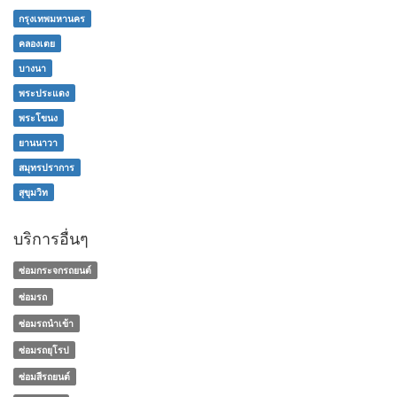
กรุงเทพมหานคร
คลองเตย
บางนา
พระประแดง
พระโขนง
ยานนาวา
สมุทรปราการ
สุขุมวิท
บริการอื่นๆ
ซ่อมกระจกรถยนต์
ซ่อมรถ
ซ่อมรถนำเข้า
ซ่อมรถยุโรป
ซ่อมสีรถยนต์