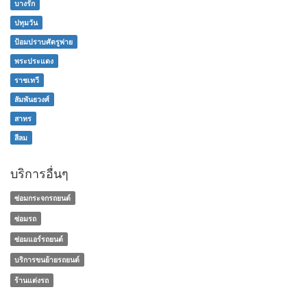
บางรัก
ปทุมวัน
ป้อมปราบศัตรูพ่าย
พระประแดง
ราชเทวี
สัมพันธวงศ์
สาทร
สีลม
บริการอื่นๆ
ซ่อมกระจกรถยนต์
ซ่อมรถ
ซ่อมแอร์รถยนต์
บริการขนย้ายรถยนต์
ร้านแต่งรถ