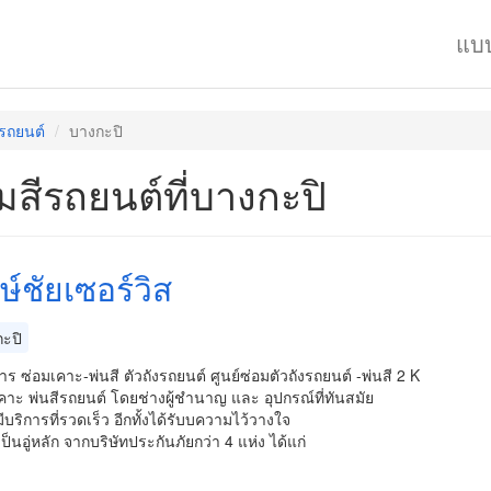
แบ
ีรถยนต์
บางกะปิ
มสีรถยนต์ที่บางกะปิ
งษ์ชัยเซอร์วิส
ะปิ
การ ซ่อมเคาะ-พ่นสี ตัวถังรถยนต์ ศูนย์ซ่อมตัวถังรถยนต์ -พ่นสี 2 K
คาะ พ่นสีรถยนต์ โดยช่างผู้ชำนาญ และ อุปกรณ์ที่ทันสมัย
มีบริการที่รวดเร็ว อีกทั้งได้รับบความไว้วางใจ
็นอู่หลัก จากบริษัทประกันภัยกว่า 4 แห่ง ได้แก่