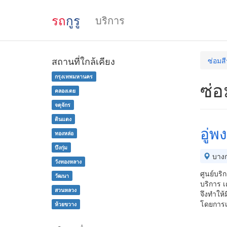
รถ
กูรู
บริการ
สถานที่ใกล้เคียง
ซ่อมส
กรุงเทพมหานคร
ซ่อ
คลองเตย
จตุจักร
ดินแดง
อู่พ
ทองหล่อ
บึงกุ่ม
บางก
วังทองหลาง
ศูนย์บริ
วัฒนา
บริการ เ
สวนหลวง
จึงทำให้
โดยการเป
ห้วยขวาง