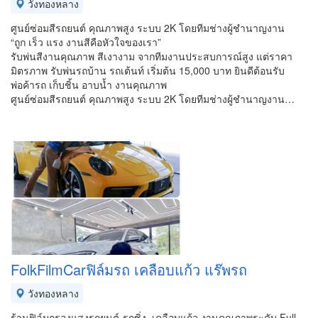
วังทองหลาง
ศูนย์ซ่อมสีรถยนต์ คุณภาพสูง ระบบ 2K โดยทีมช่างผู้ชำนาญงาน
“ถูก เร็ว แรง งานสีคือหัวใจของเรา”
รับพ่นสีงานคุณภาพ สีเงางาม จากทีมงานประสบการณ์สูง แต่ราคา
มิตรภาพ รับพ่นรถบ้าน รถเต้นท์ เริ่มต้น 15,000 บาท ยินดีต้อนรับ
พ่อค้ารถ เก็บชิ้น อาบน้ำ งานคุณภาพ
ศูนย์ซ่อมสีรถยนต์ คุณภาพสูง ระบบ 2K โดยทีมช่างผู้ชำนาญงาน…
FolkFilmCarฟิล์มรถ เคลือบแก้ว แร๊พรถ
วังทองหลาง
ร้านฟิล์มกรองแสงรถยนต์-รถซิ่ง ,เคลือบแก้ว งานคุณภาพระดับ Full-