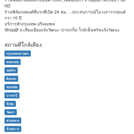
HD
ร้านฟิล์มรถยนต์ที่แรกที่เปิด 24 ชม. ...ประสบการณ์ในวงการรถยนต์
กว่า 10 ปี
บริการทั่วกรุงเทพ-ปริมณฑล
Shop@ ถ.เลี่ยงเมืองแจ้งวัฒนะ-ปากเกร็ด ใกล้เซ็นทรัลแจ้งวัฒนะ
สถานที่ใกล้เคียง
กรุงเทพมหานคร
คลองเตย
จตุจักร
ดินแดง
ทองหล่อ
บางกะปิ
บึงกุ่ม
วัฒนา
สวนหลวง
ห้วยขวาง