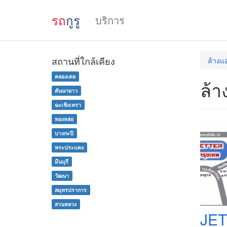
รถ
กูรู
บริการ
สถานที่ใกล้เคียง
ล้างแ
คลองเตย
ล้า
คันนายาว
ฉะเชิงเทรา
ทองหล่อ
บางกะปิ
พระประแดง
มีนบุรี
วัฒนา
สมุทรปราการ
สวนหลวง
JET