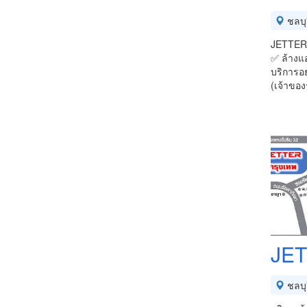
ชลบุร
JETTER ล
✅ ล้างแอ
บริการอ
(เจ้าขอ
JE
ชลบุร