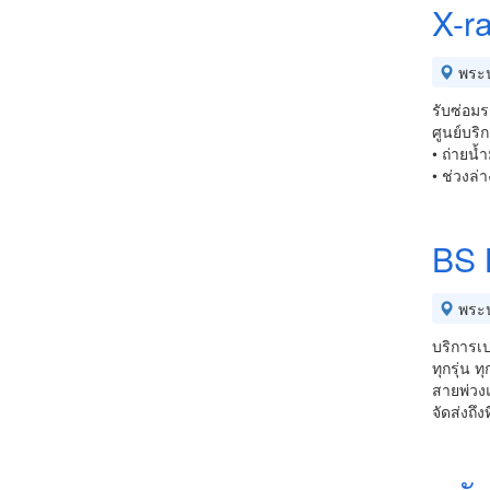
X-ra
พระ
รับซ่อม
ศูนย์บร
• ถ่ายน้ำ
• ช่วงล่า
BS 
พระ
บริการเป
ทุกรุ่น 
สายพ่วงแ
จัดส่งถึ