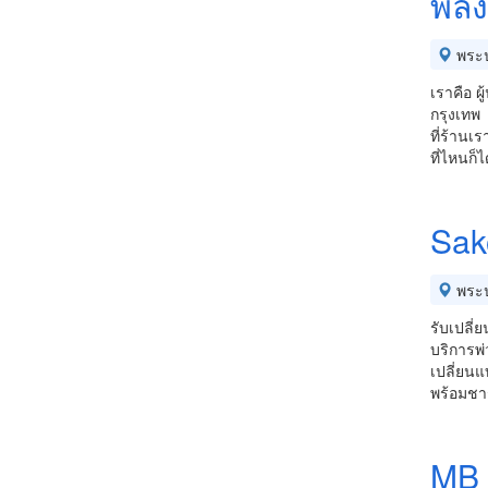
พลั
พระ
เราคือ ผ
กรุงเทพ
ที่ร้านเ
ที่ไหนก็
Sak
พระ
รับเปลี่
บริการพ่ว
เปลี่ยนแ
พร้อมชา
MB