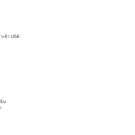
ำเข้า USA
เฉิน
ถ