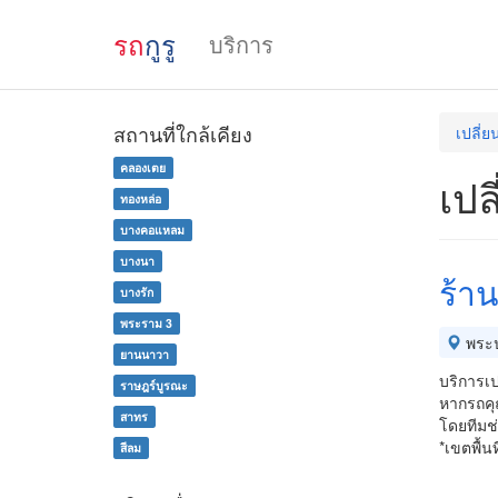
รถ
กูรู
บริการ
สถานที่ใกล้เคียง
เปลี่
คลองเตย
เปล
ทองหล่อ
บางคอแหลม
บางนา
ร้าน
บางรัก
พระราม 3
พระ
ยานนาวา
บริการเ
ราษฎร์บูรณะ
หากรถคุ
สาทร
โดยทีมช่
*เขตพื้นท
สีลม