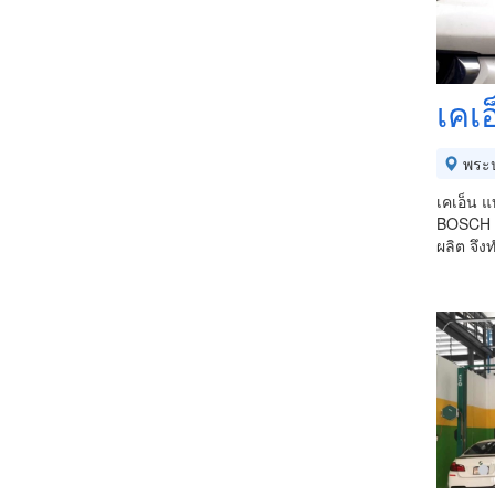
เคเอ
พระ
เคเอ็น 
BOSCH , 
ผลิต จึง