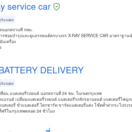
y service car
ประแดง
รถนอกสถานที่ กทม.
ิการซ่อมบำรุงและดูแลรถยนต์ครบวงจร X-RAY SERVICE CAR มาตราฐานน
มันเครื่อง
ง
BATTERY DELIVERY
ประแดง
ลี่ยน แบตเตอรี่รถยนต์ นอกสถานที่ 24 ชม. ในเขตกรุงเทพ
ทุกแบรนด์ เปลี่ยนแบตเตอรี่รถยนต์ แบตเตอรี่รถจักรยานยนต์ แบตเตอรี่ไฟฉุก
บตเตอรี่ ขั่วแบตเตอรี่ ไดรชาร์ท ขารัดแบตเตอรี่แต่ง โช๊คค้ำฝากระโปรงร
งที่ฟรีในกรุงเทพตลอด 24 ชั่วโมง