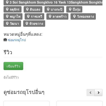
3 Soi Sangkhom Songkhro 16 Yaek 13Sangkhom Songkhro1
จตุจักร
ดินแดง
บางกะปิ
บึงกุ่ม
พญาไท
ราชเทวี
ลาดพร้าว
วังทองหลาง
วัฒนา
ห้วยขวาง
หมวดหมู่อื่นๆที่แสดง:
ซ่อมรถยุโรป
รีวิว
เขียนรีวิว
ยังไม่มีรีวิว
ดูซ่อมรถยุโรปอื่นๆ