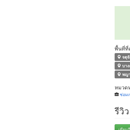
พื้นที่
จตุจ
บาง
พญา
หมวดหม
ซ่อมเ
รีวิว
เขียนรี