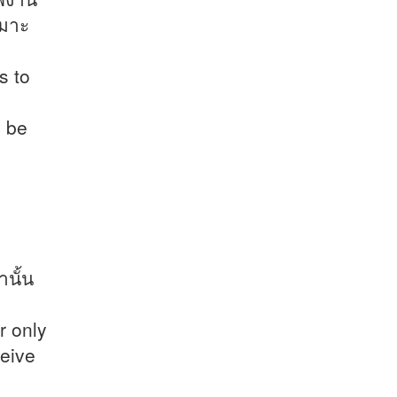
หมาะ
s to
l be
านั้น
r only
seive