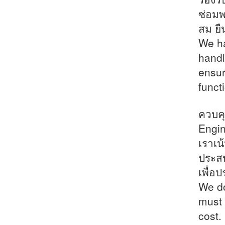
ซ่อมพ
สม ยื
We ha
handl
ensur
funct
ควบคุ
Engin
เราเน
ประสบก
เพื่อป
We do
must 
cost.