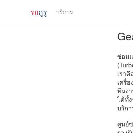
รถ
กูรู
บริการ
Gea
ซ่อมแ
(Turb
เราคื
เครื่
ทีมงา
ได้ทั
บริกา
ศูนย์
รองรั