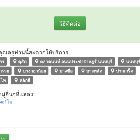
วิธีติดต่อ
ที่คุณครูท่านนี้สะดวกให้บริการ
ักร
ดุสิต
ตลาดนนท์ ถนนประชาราษฎร์ นนทบุรี
นนทบุร
กรวย
บางกอกน้อย
บางซื่อ
บางพลัด
ปากเกร็ด
ไท
หลักสี่
ู่อื่นๆที่แสดง:
ทอร์โบ
วิว