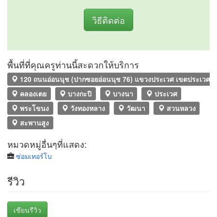
วิธีติดต่อ
พื้นที่ที่คุณครูท่านนี้สะดวกให้บริการ
120 ถนนอ่อนนุช (ปากซอยอ่อนนุช 76) แขวงประเวศ เขตประเวศ 
คลองเตย
บางกะปิ
บางนา
ประเวศ
พระโขนง
วังทองหลาง
วัฒนา
สวนหลวง
สะพานสูง
หมวดหมู่อื่นๆที่แสดง:
ซ่อมเทอร์โบ
รีวิว
เขียนรีวิว