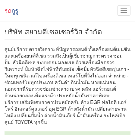
รถ
กูรู
บริษัท สยามดีเซลเซอร์วิส จำกัด
ศูนย์บริการ ตรวจวิเคราะห์ปัญหารถยนต์ ทั้งเครื่องยนต์เบนซิน
และเครื่องยนต์ดีเซล รวมถึงเป็นผู้เชี่ยวชาญการตรวจ ซ่อม
ปั้ม-หัวฉีดดีเซล ระบบคอมมอลเรล ด้วยเครื่องมือตรวจ
วิเคราะห์ ปั้มหัวฉีดไฟฟ้าที่ทันสมัย เช็คปั้มหัวฉีดดีเซลรุ่นเก่า -
ใหม่ทุกชนิด แก้ไขเครื่องดีเซล เทอร์โบที่วิ่งไม่ออก จำหน่าย -
ซ่อมเทอร์โบทุกประเภท ควันดำ กินน้ำมัน หายแน่นอน
นอกจากนี้รับตรวจซ่อมช่วงล่าง เบรค คลัท แอร์รถยนต์
จำหน่ายกล่องเพิ่มแรงม้า ประหยัดน้ำมันราคาพิเศษ
บริการ เสริมพิเศษราคาประหยัดครับ ล้าง EGR ท่อไอดี แอร์
โฟร์ อินเตอร์คูลเลอร์ อุด EGR ล้างถังน้ำมัน เปลี่ยนสายพาน
ไทมิ่ง เปลี่ยนปั้มน้ำ ถ่ายน้ำมันเกียร์ น้ำมันเครื่อง อะไหล่เบิก
ศูนย์ TOYOTA ทุกชิ้น