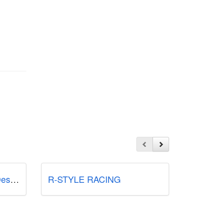
MDP Car Raccing and Design
R-STYLE RACING