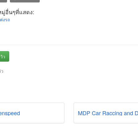
ู่อื่นๆที่แสดง:
ต่งรถ
วิว
วิว
enspeed