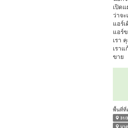
เปิดแ
ว่าจะ
แอร์เ
แอร์ข
เรา ค
เราแก
ขาย
พื้นที่
31/3
บางพ