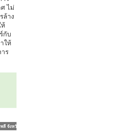
ศ ไม่
รล้าง
ห้
์กับ
าให้
การ
ลี จังหวัด สมุทรปราการ 10540