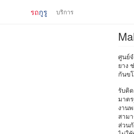
รถ
กูรู
บริการ
Ma
ศูนย์
ยาง ช
กันขโ
รับติ
มาตร
งานพล
สามาร
ส่วนก
ไม่ใช