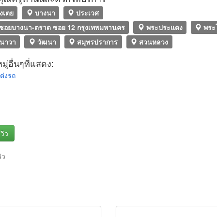
งเตย
บางนา
ประเวศ
ซอยบางนา-ตราด ซอย 12 กรุงเทพมหานคร
พระประแดง
พระ
นาวา
วัฒนา
สมุทรปราการ
สวนหลวง
ู่อื่นๆที่แสดง:
ต่งรถ
วิว
วิว