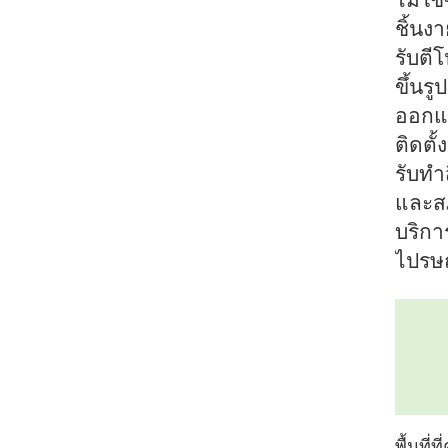
ชิ้นงา
รับตีโ
ขึ้นร
ออกแ
ติดตั้
รับทำ
และส
บริการ
ไปรษณ
พื้นที่